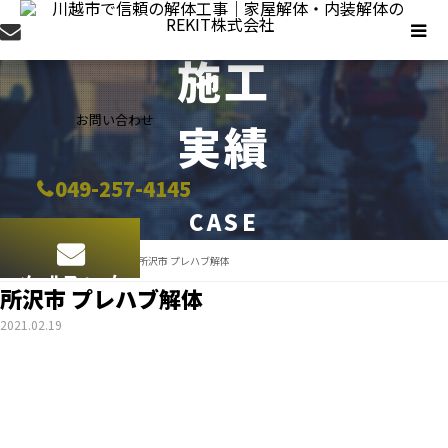
施工
お問い合わせ
実績
‭049-257-4145
CASE
施工実績
所沢市 プレハブ解体
メールフォーム
所沢市 プレハブ解体
2021.02.19