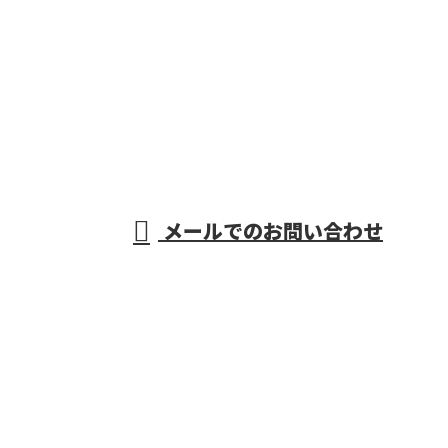
お電話でのお問い合わせ
‭049-257-4145‬
埼玉県川越
受付／8：30～17：00
メールでのお問い合わせ
市の家屋解体工事はREKIT株式会社へ
｜求人募集中
ホーム
不動産事業