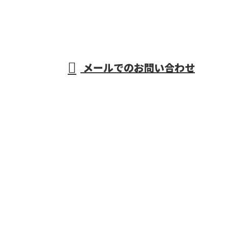
埼玉県川越
受付／8：30～17：00
メールでのお問い合わせ
市の家屋解体工事はREKIT株式会社へ
｜求人募集中
ホーム
不動産事業
業務案内
施工実績
採用情報
会社概要