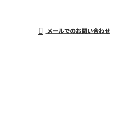
受付／8：30～17：00
メールでのお問い合わせ
市の家屋解体工事はREKIT株式会社へ
｜求人募集中
ホーム
不動産事業
業務案内
施工実績
採用情報
会社概要
BLOG