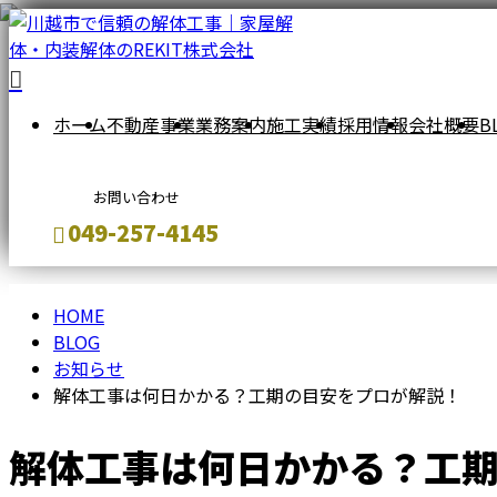
ブ
ホーム
不動産事業
業務案内
施工実績
採用情報
会社概要
B
ロ
お問い合わせ
グ
‭049-257-4145
BLOG
HOME
メールフォーム
BLOG
お知らせ
解体工事は何日かかる？工期の目安をプロが解説！
解体工事は何日かかる？工